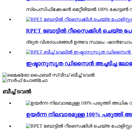
സ്പെസിഫിക്കേഷൻ മെറ്റീരിയൽ 100% കോട്ടൺ വലിപ്
RPET ബോട്ടിൽ റീസൈക്കിൾ ചെയ്ത പോ
ദ്രുത വിശദാംശങ്ങൾ ഉത്ഭവ സ്ഥലം: ഷാൻഡോം
ഇഷ്ടാനുസൃത ഡിസൈൻ അച്ചടിച്ച ലോഗോ
ബീച്ച് ടവൽ
ഉയർന്ന നിലവാരമുള്ള 100% പരുത്തി അ