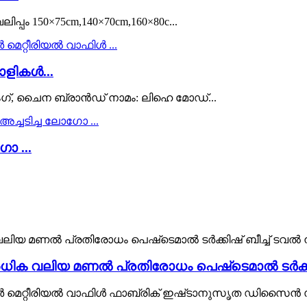
പം 150×75cm,140×70cm,160×80c...
ളികൾ...
ഗ്, ചൈന ബ്രാൻഡ് നാമം: ലിഹെ മോഡ്...
 ...
ധിക വലിയ മണൽ പ്രതിരോധം പെഷ്‌ടെമാൽ ടർക്കിഷ