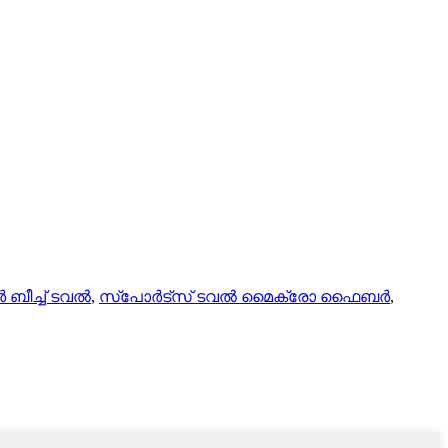
ബീച്ച് ടവൽ
,
സ്പോർട്സ് ടവൽ മൈക്രോ ഫൈബർ
,