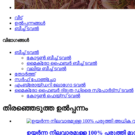
വീട്
ഉൽപ്പന്നങ്ങൾ
ബീച്ച് ടവൽ
വിഭാഗങ്ങൾ
ബീച്ച് ടവൽ
കോട്ടൺ ബീച്ച് ടവൽ
മൈക്രോ ഫൈബർ ബീച്ച് ടവൽ
വലിയ ബീച്ച് ടവൽ
തോർത്ത്
സർഫ് പോഞ്ചോ
എംബ്രോയ്ഡറി ലോഗോ ടവൽ
മൈക്രോ ഫൈബർ ദ്രുത ഡ്രൈ സ്പോർട്സ് ടവൽ
കോട്ടൺ ഫെയ്സ് ടവൽ
തിരഞ്ഞെടുത്ത ഉൽപ്പന്നം
ഉയർന്ന നിലവാരമുള്ള 100% പരുത്തി മുൻ