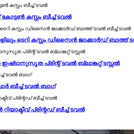
 കോട്ടൺ കസ്റ്റം ബീച്ച് ടവൽ
ളിലും ടെറി കസ്റ്റം ഡിസൈൻ ജാക്കാർഡ് ബാത്ത് ട
ഷ്‌ടാനുസൃത പ്രിന്റ് ടവൽ ബ്ലാങ്കറ്റ് ടസ്സൽ
ലോർ ബീച്ച് ടവൽ ബാഗ്
ാക്ടീവ് പ്രിന്റഡ് ബീച്ച് ടവൽ
ഗതം!