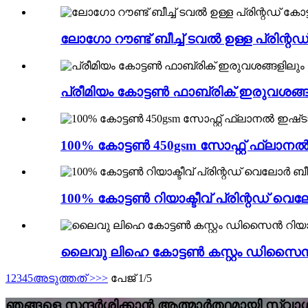
ലോഗോ റൗണ്ട് ബീച്ച് ടവൽ ഉള്ള പ്രിന്റഡ്
പ്രീമിയം കോട്ടൺ ഫാബ്രിക് ഇരുവശങ്ങ
100% കോട്ടൺ 450gsm സോഫ്റ്റ് ഫ്ലാനൽ ഇ
100% കോട്ടൺ റിയാക്ടീവ് പ്രിന്റഡ് വെ
ലൈവു ലിഹെ കോട്ടൺ കസ്റ്റം ഡിസൈൻ റിയ
1
2
3
4
5
അടുത്തത് >
>>
പേജ് 1/5
ഞങ്ങളെ സന്ദർശിക്കാൻ ആത്മാർത്ഥമായി സ്വാ