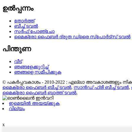
ഉൽപ്പന്നം
തോർത്ത്
ബീച്ച് ടവൽ
സർഫ് പോഞ്ചോ
മൈക്രോ ഫൈബർ ദ്രുത ഡ്രൈ സ്പോർട്സ് ടവൽ
പിന്തുണ
വീട്
ഞങ്ങളേക്കുറിച്ച്
ഞങ്ങളെ സമീപിക്കുക
© പകർപ്പവകാശം - 2010-2022 : എല്ലാ അവകാശങ്ങളും നിക്ഷി
മൈക്രോ ഫൈബർ ബീച്ച് ടവൽ
,
സാൻഡ് ഫ്രീ ബീച്ച് ടവൽ
,
മൈക്രോ ഫൈബർ ബാത്ത് ടവൽ
,
ഇമെയിൽ അയയ്ക്കുക
വില്യം
x