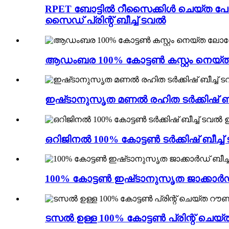
RPET ബോട്ടിൽ റീസൈക്കിൾ ചെയ്ത പ
സൈഡ് പ്രിന്റ് ബീച്ച് ടവൽ
ആഡംബര 100% കോട്ടൺ കസ്റ്റം നെയ്ത 
ഇഷ്‌ടാനുസൃത മണൽ രഹിത ടർക്കിഷ് 
ഒറിജിനൽ 100% കോട്ടൺ ടർക്കിഷ് ബീച്ച്
100% കോട്ടൺ ഇഷ്‌ടാനുസൃത ജാക്കാർഡ്
ടസൽ ഉള്ള 100% കോട്ടൺ പ്രിന്റ് ചെയ്ത 