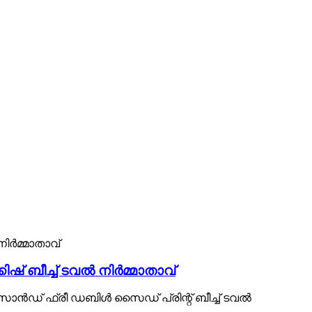
് ബീച്ച് ടവൽ നിർമ്മാതാവ്