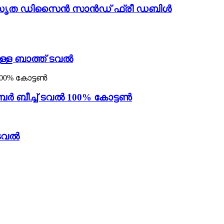
‌ടാനുസൃത ഡിസൈൻ സാൻഡ് ഫ്രീ ഡബിൾ
ള്ള ബാത്ത് ടവൽ
 ബീച്ച് ടവൽ 100% കോട്ടൺ
 ടവൽ