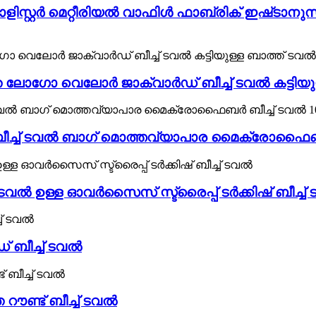
ോളിസ്റ്റർ മെറ്റീരിയൽ വാഫിൾ ഫാബ്രിക് ഇഷ്
ലോഗോ വെലോർ ജാക്വാർഡ് ബീച്ച് ടവൽ കട്ടിയു
ബീച്ച് ടവൽ ബാഗ് മൊത്തവ്യാപാര മൈക്രോഫൈബർ
 ടവൽ ഉള്ള ഓവർസൈസ് സ്ട്രൈപ്പ് ടർക്കിഷ് ബീച്ച്
 ബീച്ച് ടവൽ
റൗണ്ട് ബീച്ച് ടവൽ