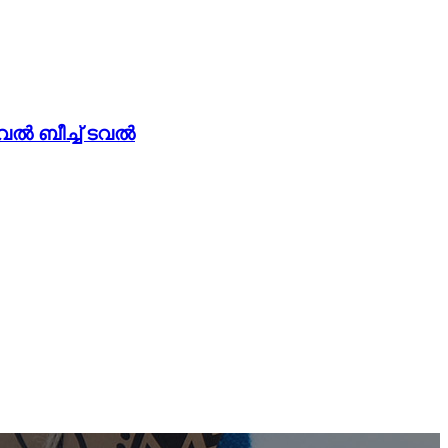
വൽ ബീച്ച് ടവൽ