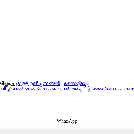
പ്തം.
ചൂടുള്ള ഉൽപ്പന്നങ്ങൾ
-
സൈറ്റ്മാപ്പ്
ബീച്ച് ടവൽ മൈക്രോ ഫൈബർ
,
അച്ചടിച്ച മൈക്രോ ഫൈബർ 
WhatsApp