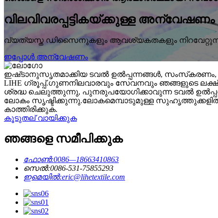
വിലവിവരപ്പട്ടികയ്ക്കുള്ള അന്വേഷണം
വ്യത്യസ്ത ഡിസൈനുകളും ആവശ്യകതകളും നിറവേറ്റുന്നതിനാ
ഇപ്പോൾ അന്വേഷണം
ഇഷ്‌ടാനുസൃതമാക്കിയ ടവൽ ഉൽപ്പന്നങ്ങൾ, സംസ്‌കരണം, വ
LIHE ഗ്രൂപ്പ്.ഗുണനിലവാരവും സേവനവും ഞങ്ങളുടെ ലക്
ശ്രദ്ധ ചെലുത്തുന്നു, പുനരുപയോഗിക്കാവുന്ന ടവൽ ഉൽപ്പന
ലോകം സൃഷ്ടിക്കുന്നു.ലോകമെമ്പാടുമുള്ള സുഹൃത്തുക
കാത്തിരിക്കുക.
കൂടുതല് വായിക്കുക
ഞങ്ങളെ സമീപിക്കുക
ഫോൺ:
0086—18663410863
സെൽ:
0086-531-75855293
ഇമെയിൽ:
eric@lihetextile.com