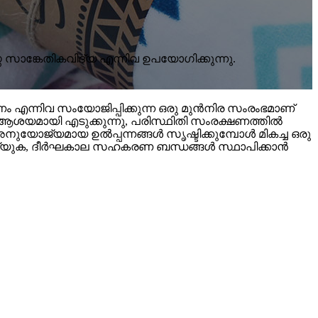
 സാങ്കേതികവിദ്യ എന്നിവ ഉപയോഗിക്കുന്നു.
ം എന്നിവ സംയോജിപ്പിക്കുന്ന ഒരു മുൻനിര സംരംഭമാണ്
ആശയമായി എടുക്കുന്നു, പരിസ്ഥിതി സംരക്ഷണത്തിൽ
അനുയോജ്യമായ ഉൽപ്പന്നങ്ങൾ സൃഷ്ടിക്കുമ്പോൾ മികച്ച ഒരു
ചെയ്യുക, ദീർഘകാല സഹകരണ ബന്ധങ്ങൾ സ്ഥാപിക്കാൻ